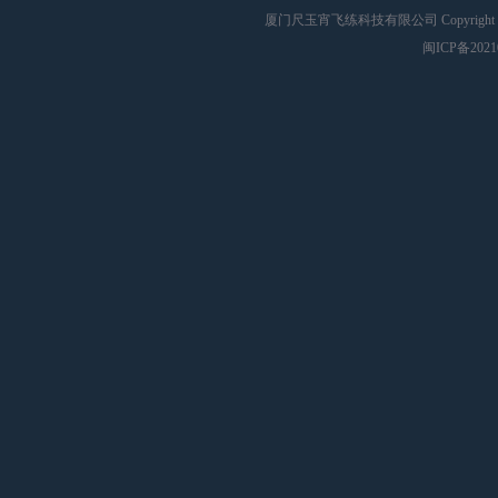
厦门尺玉宵飞练科技有限公司 Copyright 2
闽ICP备2021