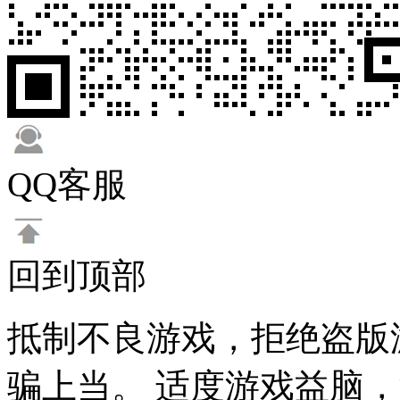
QQ客服
回到顶部
抵制不良游戏，拒绝盗版
骗上当。 适度游戏益脑