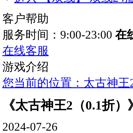
客户帮助
服务时间：9:00-23:00
在
在线客服
游戏介绍
您当前的位置：太古神王2
《太古神王2（0.1折
2024-07-26