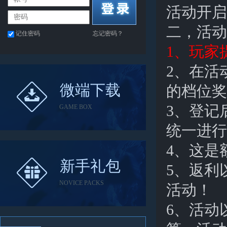
活动开启
二，活动
记住密码
忘记密码？
1、玩家提
2、在活
微端下载
的档位奖
3、登记
GAME BOX
统一进行
4、这是
新手礼包
5、返利
NOVICE PACKS
活动！
6、活动