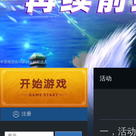
本游戏适合18岁以上玩家进入
活动
注册
一，活动